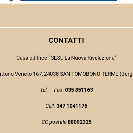
CONTATTI
Casa editrice “GESÙ La Nuova Rivelazione”
Vittorio Veneto 167, 24038 SANT’OMOBONO TERME (Ber
Tel. – Fax
.
035 851163
Cell.
347 1041176
CC postale
88092325